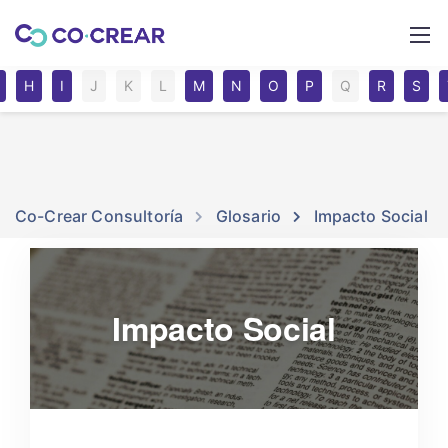
H
I
J
K
L
M
N
O
P
Q
R
S
Co-Crear Consultoría
Glosario
Impacto Social
Impacto Social