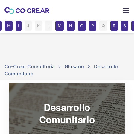
H
I
J
K
L
M
N
O
P
Q
R
S
Co-Crear Consultoría
Glosario
Desarrollo
Comunitario
Desarrollo
Comunitario